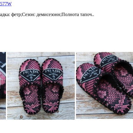
 577W
дка: фетр;Сезон: демисезонн;Полнота тапоч..