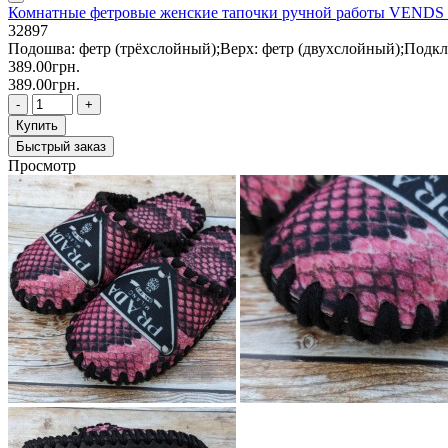
Комнатные фетровые женские тапочки ручной работы VENDS
32897
Подошва: фетр (трёхслойный);Верх: фетр (двухслойный);Подкла
389.00грн.
389.00грн.
-
+
Купить
Быстрый заказ
Просмотр