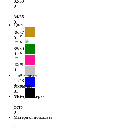
32/33
0
34/35
0
Цвет
36/37
0
38/39
0
40/41
0
Тип модели
42/43
0
закрытые
0
44/45
Материал верха
0
фетр
0
Материал подошвы