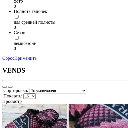
фетр
0
Полнота тапочек
для средней полноты
0
Сезон
демисезонн
0
Сброс
Применить
VENDS
Сортировка:
Показать:
Просмотр