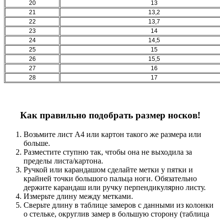
20
13
21
13,2
22
13,7
23
14
24
14,5
25
15
26
15,5
27
16
28
17
Как правильно подобрать размер носков!
Возьмите лист А4 или картон такого же размера или
больше.
Разместите ступню так, чтобы она не выходила за
пределы листа/картона.
Ручкой или карандашом сделайте метки у пятки и
крайней точки большого пальца ноги. Обязательно
держите карандаш или ручку перпендикулярно листу.
Измерьте длину между метками.
Сверьте длину в таблице замеров с данными из колонки
о стельке, округлив замер в большую сторону (таблица