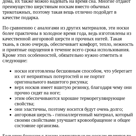
дома, их также можно надевать на время сна. Многие отдают
преимущество шерстяным носкам вместо обычных
трикотажных, поэтому такая вещь отлично подойдет в
качестве подарка.
По сравнению с аналогами из других материалов, эти носки
более практичны в холодное время года, ведь изготовлены из
качественной ангоровой шерсти и прочных нитей. Такая
ткань, в свою очередь, обеспечивает комфорт, тепло, нежность
и приятные ощущения в течение всего срока использования.
Кроме этих особенностей, обязательно нужно отметить и
следующие:
носки изготовлены бесшовным способом, что уберегает
их от неприятных потертостей и не портит
оригинального вышитого рисунка;
верх носков имеет вшитую резинку, благодаря чему они
прочно сидят на ноге;
этим обеспечиваются хорошие терморегуляирующие
свойства;
они эластичны, поэтому носится будут очень долго;
ангоровая шерсть - гипоаллергенный материал, который
своими свойствами улучшает кровообращение и общее
состояние организма.
Большим бонусом к таким замечательным носкам является то,